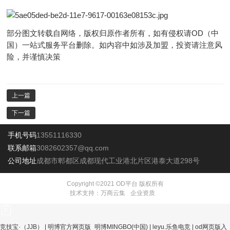
部分图文转载自网络，版权归原作者所有，如有侵权请OD（中
国）一站式服务平台删除。如内容中如涉及加盟，投资请注意风
险，并谨慎决策
上一篇
下一篇
手机号码
13551116330
联系邮箱
3082602357@qq.com
公司地址
成都市郫都区成都现代工业港北片区港泰大道298号
Copyright ©
2021
OD平台 版权所有
技术支持：
万商云集
企业资质
竞技宝·（JJB）
|
明博官方网页版_明博MINGBO(中国)
|
leyu.乐鱼电竞
|
od网页版入