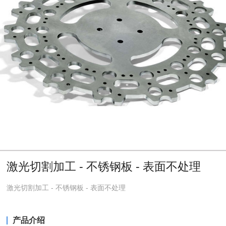
激光切割加工 - 不锈钢板 - 表面不处理
激光切割加工 - 不锈钢板 - 表面不处理
产品介绍